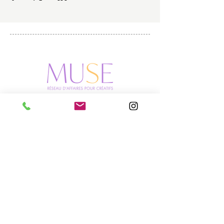
Rejoins les Musers !
9, rue Léon Cogniet
75017 Paris, France
muse.clubs@gmail.com
Mentions légales