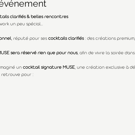
l'événement
ls clarifiés & belles rencontres
work un peu spécial…
onnel
, réputé pour ses 
cocktails clarifiés
 : des créations premium,
USE sera réservé rien que pour nous
, afin de vivre la soirée da
 imaginé un 
cocktail signature MUSE
, une création exclusive à d
 retrouve pour :