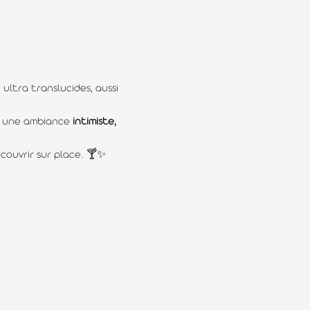
 ultra translucides, aussi 
ns une ambiance 
intimiste, 
écouvrir sur place. 🍸✨