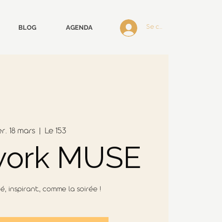
BLOG
AGENDA
Se connecter
r. 18 mars
  |  
Le 153
work MUSE
iné, inspirant, comme la soirée !