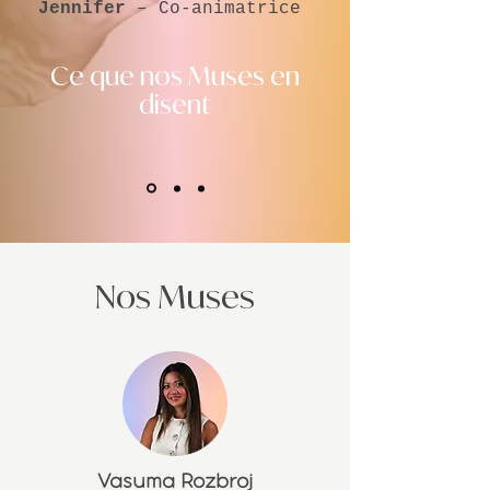
Jennifer
– Co-animatrice
Ce que nos Muses en
disent
Nos Muses
Vasuma Rozbroj