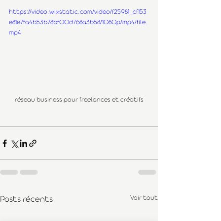
https://video.wixstatic.com/video/f25981_cf153
e81e7fa4b53b78bf00d768a3b58/1080p/mp4/file.
mp4
réseau business pour freelances et créatifs
Voir tout
Posts récents