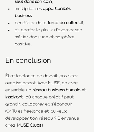
seul dans son coin
,
multiplier ses 
opportunités 
business
,
bénéficier de la 
force du collectif
,
et garder le plaisir d’exercer son 
métier dans une atmosphère 
positive.
En conclusion
Être freelance ne devrait pas rimer 
avec isolement.Avec MUSE, on crée 
ensemble un 
réseau business humain et 
inspirant
, où chaque créatif peut 
grandir, collaborer et s’épanouir.
👉 Tu es freelance et tu veux 
développer ton réseau ? Bienvenue 
chez 
MUSE Clubs
 !